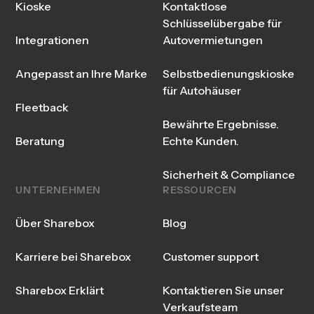
Kioske
Kontaktlose
Schlüsselübergabe für
Integrationen
Autovermietungen
Angepasst an Ihre Marke
Selbstbedienungskioske
für Autohäuser
Fleetback
Bewährte Ergebnisse.
Beratung
Echte Kunden.
Sicherheit & Compliance
UNTERNEHMEN
RESSOURCEN
Über Sharebox
Blog
Karriere bei Sharebox
Customer support
Sharebox Erklärt
Kontaktieren Sie unser
Verkaufsteam