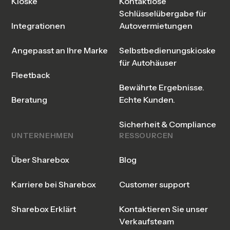
Kioske
Kontaktlose
Schlüsselübergabe für
Integrationen
Autovermietungen
Angepasst an Ihre Marke
Selbstbedienungskioske
für Autohäuser
Fleetback
Bewährte Ergebnisse.
Beratung
Echte Kunden.
Sicherheit & Compliance
UNTERNEHMEN
RESSOURCEN
Über Sharebox
Blog
Karriere bei Sharebox
Customer support
Sharebox Erklärt
Kontaktieren Sie unser
Verkaufsteam