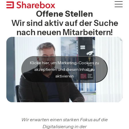
Skip
to
Offene Stellen
content
Wir sind aktiv auf der Suche
nach neuen Mitarbeitern!
Klicke hier, um Marketing-Cookies zu
akzeptieren und diesen Inhalt zu
aktivieren
Wir erwarten einen starken Fokus auf die
Digitalisierung in der