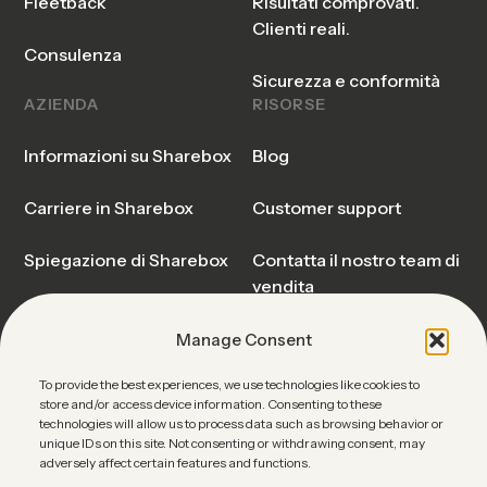
Fleetback
Risultati comprovati.
Clienti reali.
Consulenza
Sicurezza e conformità
AZIENDA
RISORSE
Informazioni su Sharebox
Blog
Carriere in Sharebox
Customer support
Spiegazione di Sharebox
Contatta il nostro team di
vendita
Notizie
Stato operativo
Manage Consent
To provide the best experiences, we use technologies like cookies to
Domande frequenti su
store and/or access device information. Consenting to these
Sharebox
technologies will allow us to process data such as browsing behavior or
unique IDs on this site. Not consenting or withdrawing consent, may
adversely affect certain features and functions.