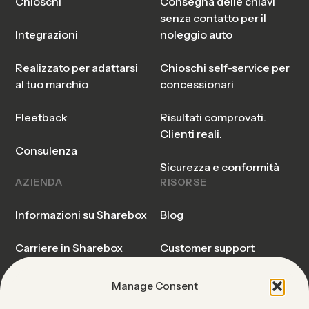
Chioschi
Consegna delle chiavi
senza contatto per il
Integrazioni
noleggio auto
Realizzato per adattarsi
Chioschi self-service per
al tuo marchio
concessionari
Fleetback
Risultati comprovati.
Clienti reali.
Consulenza
Sicurezza e conformità
AZIENDA
RISORSE
Informazioni su Sharebox
Blog
Carriere in Sharebox
Customer support
Spiegazione di Sharebox
Contatta il nostro team di
Manage Consent
vendita