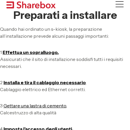
Skip
to
Preparati a installare
content
Quando hai ordinato un s-kiosk, la preparazione
all’installazione prevede alcuni passaggi importanti:
1
Effettua un sopralluogo.
Assicurati che il sito di installazione soddisfi tutti i requisiti
necessari.
2
Installa e tira il cablaggio necessario
.
Cablaggio elettrico ed Ethernet corretti.
3
Gettare una lastra di cemento,
Calcestruzzo di alta qualità
4
Imposta l’accesso degli utenti.