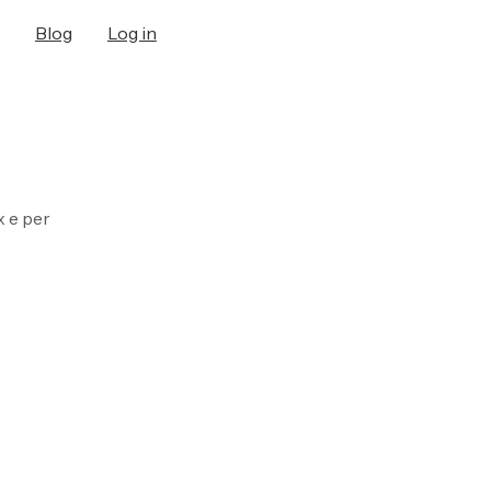
Blog
Log in
x e per