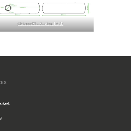
Chiosco M – Scarica il PDF
CES
icket
g