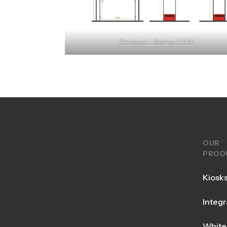
Chiosco I – Scarica il PDF
OUR
PROD
Kiosk
Integr
White 