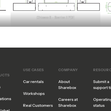
Chiosco S – Scarica il PDF
USE CASES
COMPANY
RESOUR
UCTS
Car rentals
About
Submit a
s
Sharebox
support t
Workshops
ations
Careers at
Operatin
Real Customers
Sharebox
status
label