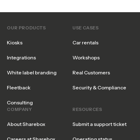
OUR PRODUCTS
USE CASES
Kiosks
Car rentals
Integrations
Workshops
White label branding
Real Customers
Fleetback
Security & Compliance
Consulting
COMPANY
RESOURCES
About Sharebox
Submit a support ticket
Careers at Sharebox
Operating status