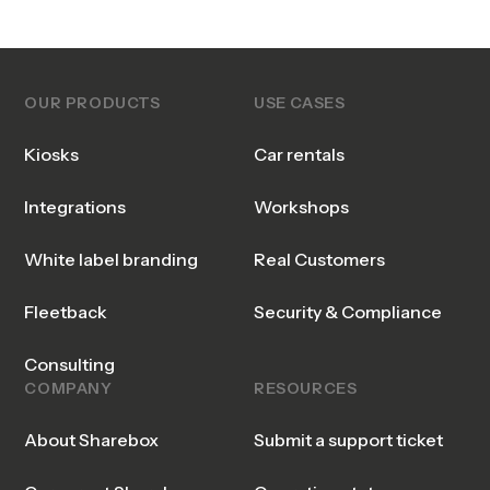
OUR PRODUCTS
USE CASES
Kiosks
Car rentals
Integrations
Workshops
White label branding
Real Customers
Fleetback
Security & Compliance
Consulting
COMPANY
RESOURCES
About Sharebox
Submit a support ticket