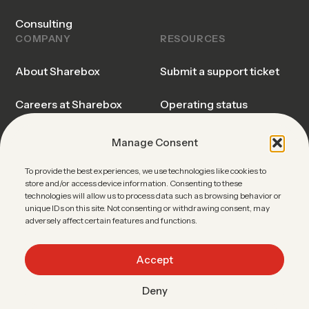
Consulting
COMPANY
RESOURCES
About Sharebox
Submit a support ticket
Careers at Sharebox
Operating status
Sharebox Explained
Trust center
Manage Consent
Events & Webinars
Blog & Insights
To provide the best experiences, we use technologies like cookies to
store and/or access device information. Consenting to these
technologies will allow us to process data such as browsing behavior or
News
Sharebox FAQ
unique IDs on this site. Not consenting or withdrawing consent, may
adversely affect certain features and functions.
Contact Sales
Accept
Deny