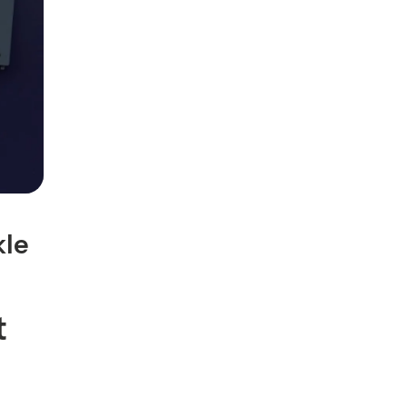
kle
t