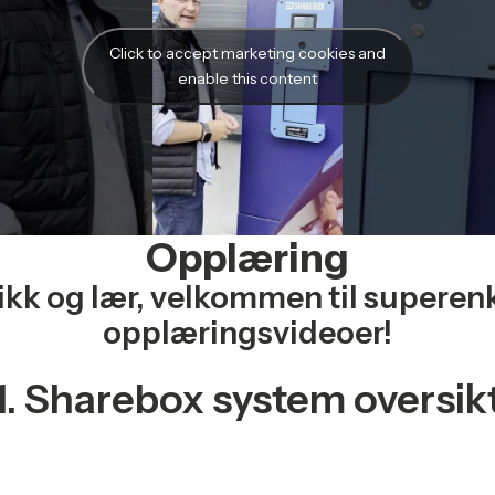
Click to accept marketing cookies and
enable this content
Opplæring
ikk og lær, velkommen til superen
opplæringsvideoer!
1. Sharebox system oversik