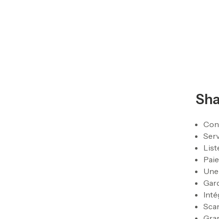
Sha
Conç
Serv
List
Paie
Une
Gard
Inté
Sca
Gra