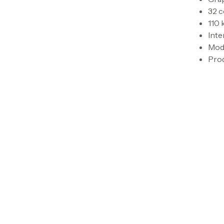
32 c
110 
Inte
Modu
Prod