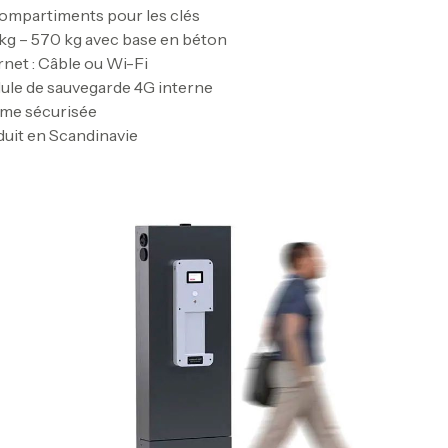
ompartiments pour les clés
kg – 570 kg avec base en béton
rnet : Câble ou Wi-Fi
le de sauvegarde 4G interne
rme sécurisée
uit en Scandinavie