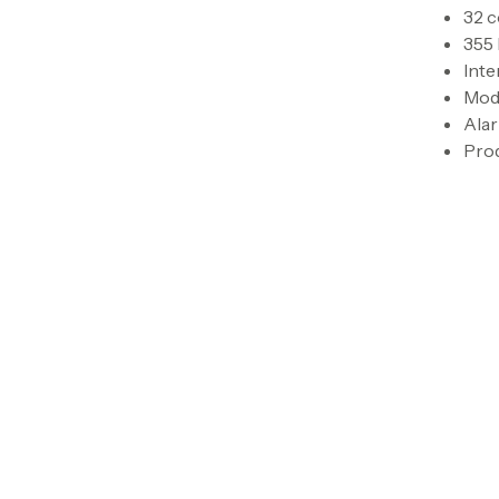
32 c
355 
Inte
Modu
Ala
Prod