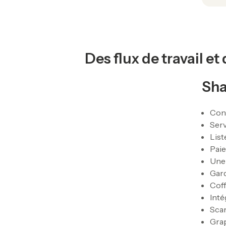
Des flux de travail e
Sha
Conç
Serv
List
Paie
Une
Gard
Coff
Inté
Sca
Gra