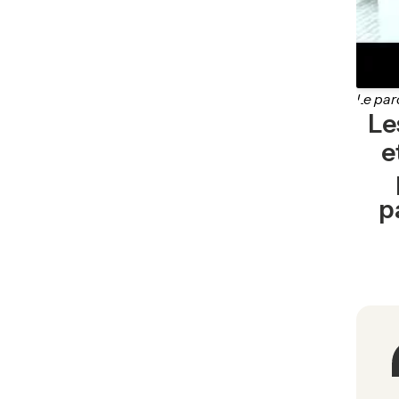
Le par
Le
e
p