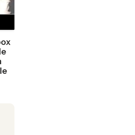
box
de
n
le